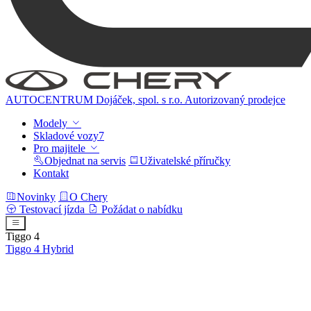
AUTOCENTRUM Dojáček, spol. s r.o.
Autorizovaný prodejce
Modely
Skladové vozy
7
Pro majitele
Objednat na servis
Uživatelské příručky
Kontakt
Novinky
O Chery
Testovací jízda
Požádat o nabídku
Tiggo 4
Tiggo 4
Hybrid