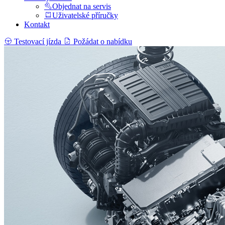
Objednat na servis
Uživatelské příručky
Kontakt
Testovací jízda
Požádat o nabídku