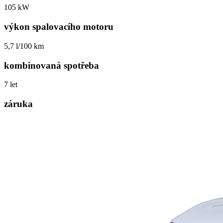
105 kW
výkon spalovacího motoru
5,7 l/100 km
kombinovaná spotřeba
7 let
záruka