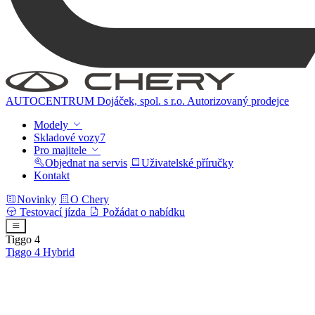
AUTOCENTRUM Dojáček, spol. s r.o.
Autorizovaný prodejce
Modely
Skladové vozy
7
Pro majitele
Objednat na servis
Uživatelské příručky
Kontakt
Novinky
O Chery
Testovací jízda
Požádat o nabídku
Tiggo 4
Tiggo 4
Hybrid