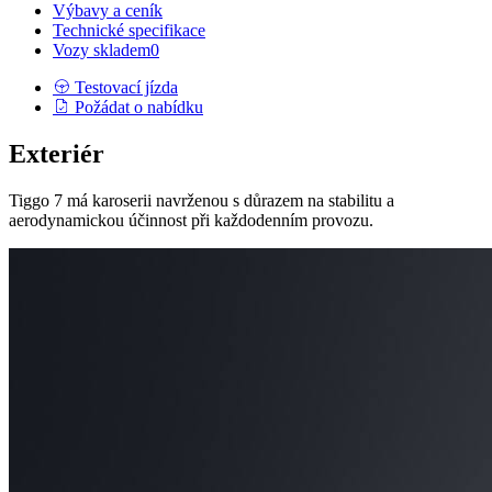
Výbavy a ceník
Technické specifikace
Vozy skladem
0
Testovací jízda
Požádat o nabídku
Exteriér
Tiggo 7 má karoserii navrženou s důrazem na stabilitu a
aerodynamickou účinnost při každodenním provozu.