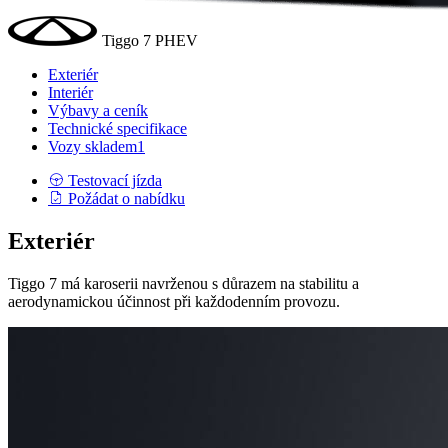
Tiggo 7 PHEV
Exteriér
Interiér
Výbavy a ceník
Technické specifikace
Vozy skladem
1
Testovací jízda
Požádat o nabídku
Exteriér
Tiggo 7 má karoserii navrženou s důrazem na stabilitu a
aerodynamickou účinnost při každodenním provozu.