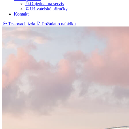
Objednat na servis
Uživatelské příručky
Kontakt
Testovací jízda
Požádat o nabídku