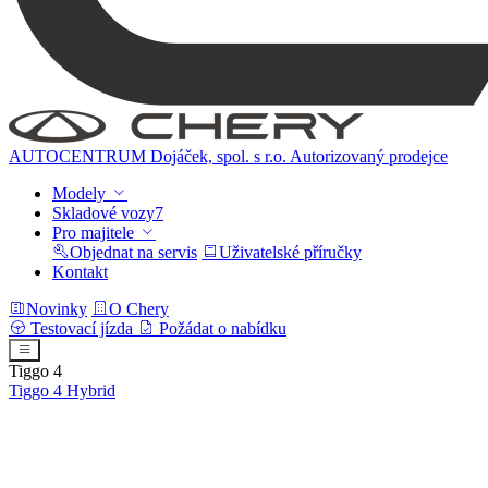
AUTOCENTRUM Dojáček, spol. s r.o.
Autorizovaný prodejce
Modely
Skladové vozy
7
Pro majitele
Objednat na servis
Uživatelské příručky
Kontakt
Novinky
O Chery
Testovací jízda
Požádat o nabídku
Tiggo 4
Tiggo 4
Hybrid