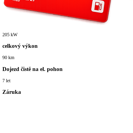
205 kW
celkový výkon
90 km
Dojezd čistě na el. pohon
7 let
Záruka