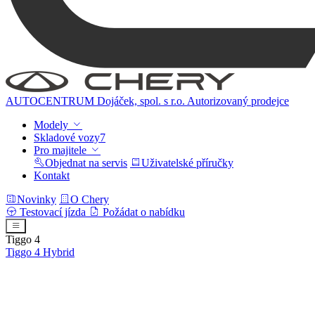
AUTOCENTRUM Dojáček, spol. s r.o.
Autorizovaný prodejce
Modely
Skladové vozy
7
Pro majitele
Objednat na servis
Uživatelské příručky
Kontakt
Novinky
O Chery
Testovací jízda
Požádat o nabídku
Tiggo 4
Tiggo 4
Hybrid