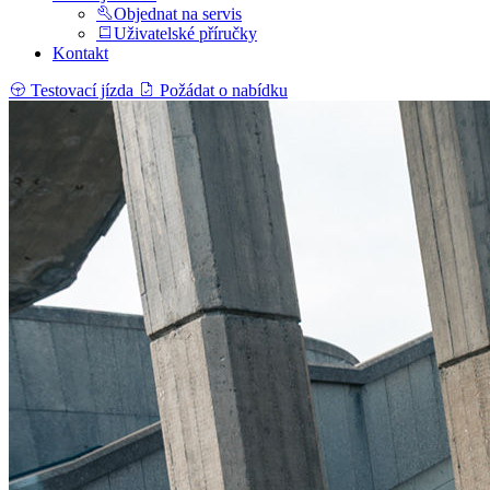
Objednat na servis
Uživatelské příručky
Kontakt
Testovací jízda
Požádat o nabídku