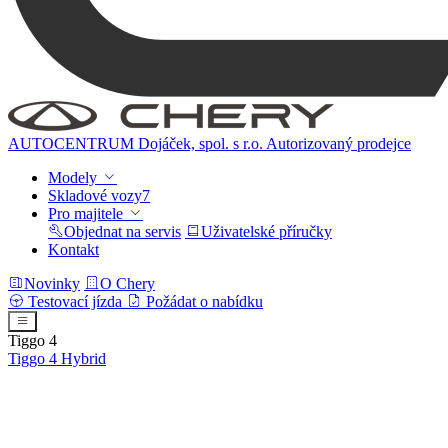
AUTOCENTRUM Dojáček, spol. s r.o.
Autorizovaný prodejce
Modely
Skladové vozy
7
Pro majitele
Objednat na servis
Uživatelské příručky
Kontakt
Novinky
O Chery
Testovací jízda
Požádat o nabídku
Tiggo 4
Tiggo 4
Hybrid