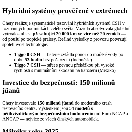
Hybridní systémy prověřené v extrémech
Chery realizuje systematické testování hybridních systémů CSH v
rozmanitých podmínkách celého světa. Vozidla absolvovala globální
vytrvalostní test
přesahující 20 000 km ve více než 20 zemích
—
od pouští po tropické pralesy. Reálné výsledky z provozu potvrzují
spolehlivost technologie:
Tiggo 8 CSH
— baterie zvládla ponor do mořské vody po
dobu
53 hodin
bez poškození (Indonésie)
Tiggo 7 CSH
— střet s pevnou překážkou při vysoké
rychlosti s minimálními škodami na karoserii (Mexiko)
Investice do bezpečnosti: 150 milionů
jüanů
Chery investovalo
150 milionů jüanů
do moderního crash
testovacího centra. Výsledkem jsou
54 modelů s
pětihvězdičkovým bezpečnostním hodnocením
od Euro NCAP a
ANCAP — nejvíce ze všech čínských automobilek.
Milníky roku 2025