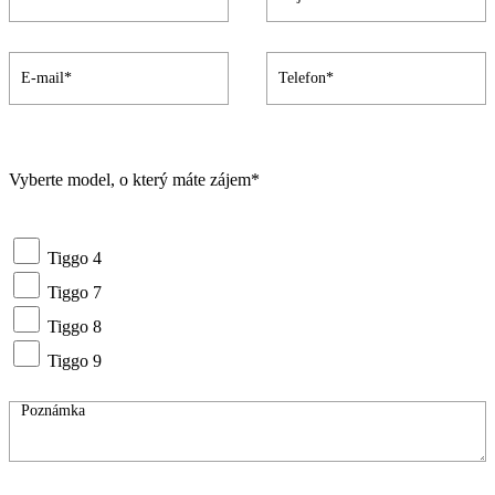
Vyberte model, o který máte zájem*
Tiggo 4
Tiggo 7
Tiggo 8
Tiggo 9