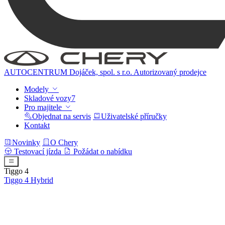
AUTOCENTRUM Dojáček, spol. s r.o.
Autorizovaný prodejce
Modely
Skladové vozy
7
Pro majitele
Objednat na servis
Uživatelské příručky
Kontakt
Novinky
O Chery
Testovací jízda
Požádat o nabídku
Tiggo 4
Tiggo 4
Hybrid