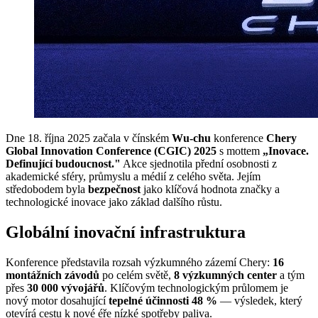
Dne 18. října 2025 začala v čínském
Wu-chu
konference
Chery
Global Innovation Conference (CGIC) 2025
s mottem
„Inovace.
Definující budoucnost."
Akce sjednotila přední osobnosti z
akademické sféry, průmyslu a médií z celého světa. Jejím
středobodem byla
bezpečnost
jako klíčová hodnota značky a
technologické inovace jako základ dalšího růstu.
Globální inovační infrastruktura
Konference představila rozsah výzkumného zázemí Chery:
16
montážních závodů
po celém světě,
8 výzkumných center
a tým
přes
30 000 vývojářů
. Klíčovým technologickým průlomem je
nový motor dosahující
tepelné účinnosti 48 %
— výsledek, který
otevírá cestu k nové éře nízké spotřeby paliva.