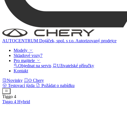
AUTOCENTRUM Dojáček, spol. s r.o.
Autorizovaný prodejce
Modely
Skladové vozy
7
Pro majitele
Objednat na servis
Uživatelské příručky
Kontakt
Novinky
O Chery
Testovací jízda
Požádat o nabídku
Tiggo 4
Tiggo 4
Hybrid