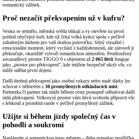
romantický zážitek.
Proč nezačít překvapením už v kufru?
Venku se setmělo, městská světla blikají a vy otevřete na první
pohled obyčejný kufr, kde už čeká velká kytice spolu s pečlivě
zabaleným dárkem pro vaši drahou polovičku. Silný vizuální i
emocionální moment, který vychází z každodennosti, ale zároveň ji
překračuje, okamžitě vytvoří romantickou atmosféru. Prodloužený
zavazadlový prostor TIGGO 9 s objemem až
2 065 litrů
funguje
jako „prostor pro překvapení", kde můžete bezpečně ukrýt vše, co
může udělat první dojem.
Další drobná překvapení jako osobní vzkazy nebo malé dárky lze
schovat v některém z
38 promyšlených odkládacích míst
.
Partnerka či partner tak může během cesty postupně odhalovat další
milá překvapení. Velkorysý prostor vám dává svobodu připravit vše
s lehkostí a proměnit rande v pečlivě promyšlený zážitek.
Užijte si během jízdy společný čas v
pohodlí a soukromí
Naplánujte si romantickou trasu městem – třeba pomalou projížďku