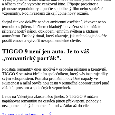
a během chvíle vytvořte venkovní kino. Připojte projektor a
přenosné reproduktory a pusťte si oblíbený film nebo společné
vzpomínky. Pod hvězdami získají úplně nový rozměr.
Stejná funkce dokáže napájet ambientní osvětlení, kávovar nebo
termobox s jídlem. I během chladnějšího večera si tak můžete
připravit horký nápoj, obklopeni jemným světlem a klidnou
atmosférou. Drobný rituál, který ukazuje, jak technologie dokáže
posílit emoce a vytvořit nezapomenutelné chvíle.
TIGGO 9 není jen auto. Je to váš
„romantický parťák".
Podstata romantiky dnes spočívá v osobním přístupu a kreativitě.
TIGGO 9 se stává ideálním společníkem, který vás inspiruje díky
svým schopnostem. Pomáhá proměnit i odvážné nápady ve
skutečnost a mění obyčejnou cestu v jedinečné dobrodružství plné
zážitků, prostoru a společných vzpomínek.
Letos na Valentýna zkuste něco jiného. S TIGGO 9 můžete
naplánovat romantiku na cestách plnou překvapení, pohody a
nezapomenutelných momentů – od začátku až do cíle.
Zarezervovat testovací jízdu