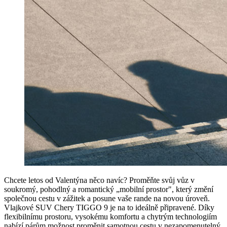
Chcete letos od Valentýna něco navíc? Proměňte svůj vůz v
soukromý, pohodlný a romantický „mobilní prostor", který změní
společnou cestu v zážitek a posune vaše rande na novou úroveň.
Vlajkové SUV Chery TIGGO 9 je na to ideálně připravené. Díky
flexibilnímu prostoru, vysokému komfortu a chytrým technologiím
nabízí párům možnost proměnit samotnou cestu v nezapomenutelný