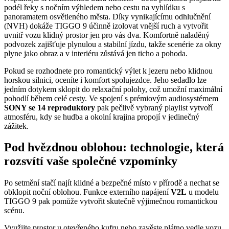
podél řeky s nočním výhledem nebo cestu na vyhlídku s
panoramatem osvětleného města. Díky vynikajícímu odhlučnění
(NVH) dokáže TIGGO 9 účinně izolovat vnější ruch a vytvořit
uvnitř vozu klidný prostor jen pro vás dva. Komfortně naladěný
podvozek zajišťuje plynulou a stabilní jízdu, takže scenérie za okny
plyne jako obraz a v interiéru zůstává jen ticho a pohoda.
Pokud se rozhodnete pro romantický výlet k jezeru nebo klidnou
horskou silnici, oceníte i komfort spolujezdce. Jeho sedadlo lze
jedním dotykem sklopit do relaxační polohy, což umožní maximální
pohodlí během celé cesty. Ve spojení s prémiovým audiosystémem
SONY se 14 reproduktory
pak pečlivě vybraný playlist vytvoří
atmosféru, kdy se hudba a okolní krajina propojí v jedinečný
zážitek.
Pod hvězdnou oblohou: technologie, která
rozsvítí vaše společné vzpomínky
Po setmění stačí najít klidné a bezpečné místo v přírodě a nechat se
obklopit noční oblohou. Funkce externího napájení
V2L
u modelu
TIGGO 9 pak pomůže vytvořit skutečně výjimečnou romantickou
scénu.
Využijte prostor u otevřeného kufru nebo zavěste plátno vedle vozu