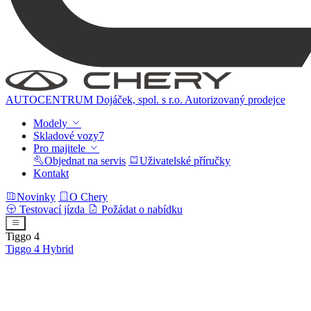
AUTOCENTRUM Dojáček, spol. s r.o.
Autorizovaný prodejce
Modely
Skladové vozy
7
Pro majitele
Objednat na servis
Uživatelské příručky
Kontakt
Novinky
O Chery
Testovací jízda
Požádat o nabídku
Tiggo 4
Tiggo 4
Hybrid