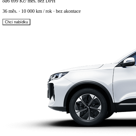
od
6 699 Kč
/ měs. bez DPH
36 měs. · 10 000 km / rok · bez akontace
Chci nabídku