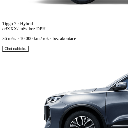
Tiggo 7 · Hybrid
od
XXX
/ měs. bez DPH
36 měs. · 10 000 km / rok · bez akontace
Chci nabídku