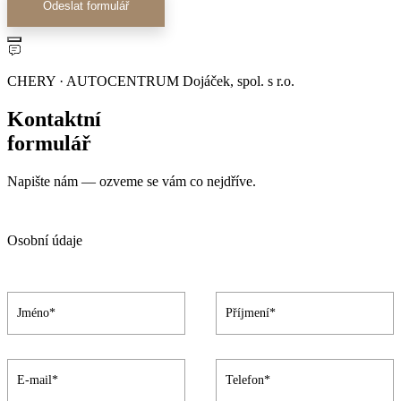
Odeslat formulář
CHERY · AUTOCENTRUM Dojáček, spol. s r.o.
Kontaktní
formulář
Napište nám — ozveme se vám co nejdříve.
Osobní údaje