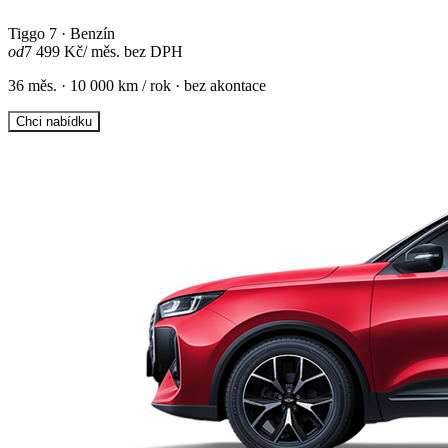
Tiggo 7 · Benzín
od
7 499 Kč
/ měs. bez DPH
36 měs. · 10 000 km / rok · bez akontace
Chci nabídku