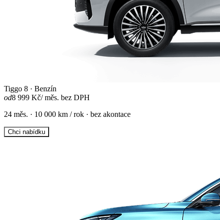
Tiggo 8 · Benzín
od
8 999 Kč
/ měs. bez DPH
24 měs. · 10 000 km / rok · bez akontace
Chci nabídku