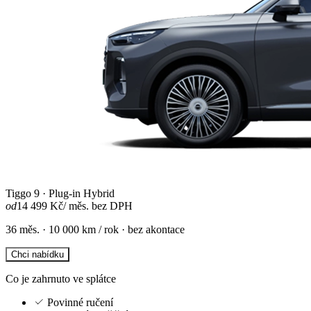
Tiggo 9 · Plug-in Hybrid
od
14 499 Kč
/ měs. bez DPH
36 měs. · 10 000 km / rok · bez akontace
Chci nabídku
Co je zahrnuto ve splátce
Povinné ručení